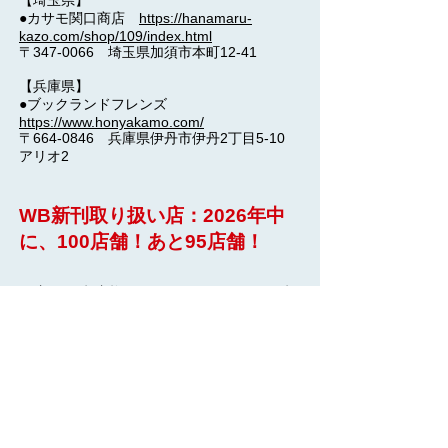
【埼玉県】
●カサモ関口商店
https://hanamaru-
kazo.com/shop/109/index.html
〒347-0066 埼玉県加須市本町12-41
【兵庫県】
●ブックランドフレンズ
https://www.honyakamo.com/
〒664-0846 兵庫県伊丹市伊丹2丁目5-10
アリオ2
WB新刊取り扱い店：2026年中
に、100店舗！あと95店舗！
最寄りの書店様でWISDOM BOOKS の書
籍をご注文いただき、WISDOM BOOKS
の書籍を取り扱う店舗を2026年中100店
舗に向け、ご協力いただけましたら幸い
です。
WISDOM BOOKS の書籍を取り扱ってい