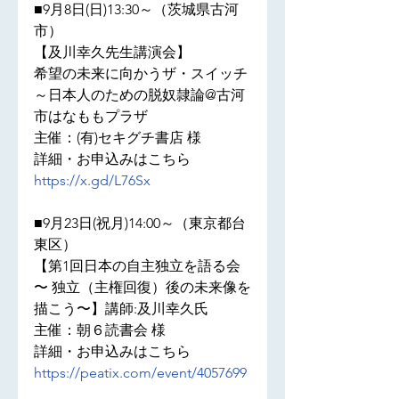
■9月8日(日)13:30～（茨城県古河
市）

【及川幸久先生講演会】

希望の未来に向かうザ・スイッチ

～日本人のための脱奴隷論@古河
市はなももプラザ

主催：(有)セキグチ書店 様

詳細・お申込みはこちら 
https://x.gd/L76Sx
■9月23日(祝月)14:00～（東京都台
東区）

【第1回日本の自主独立を語る会

〜 独立（主権回復）後の未来像を
描こう〜】講師:及川幸久氏

主催：朝６読書会 様

詳細・お申込みはこちら 
https://peatix.com/event/4057699