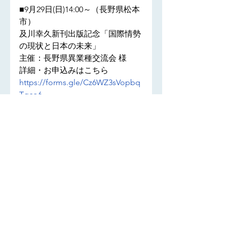
■9月29日(日)14:00～（長野県松本
市）

及川幸久新刊出版記念「国際情勢
の現状と日本の未来」

主催：長野県異業種交流会 様

https://forms.gle/Cz6WZ3sVopbq
Tgco6
■10月5日(土)13:00～（大阪府大阪
市）

及川幸久新刊出版記念 日本のグロ
ーバリズムと戦う！大阪決起集
会！

～現役精神科医が医療現場のグロ
ーバリズムを斬る～

主催：グローバリズムと戦う精神
科医・田中陽子 様
