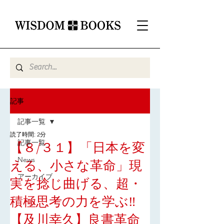
記事
記事一覧
読了時間: 2分
記事一覧
【８/３１】「日本を変
News
える、小さな革命」現
アーカイブ
実を捻じ曲げる、超・
積極思考の力を学ぶ‼
【及川幸久】良書革命